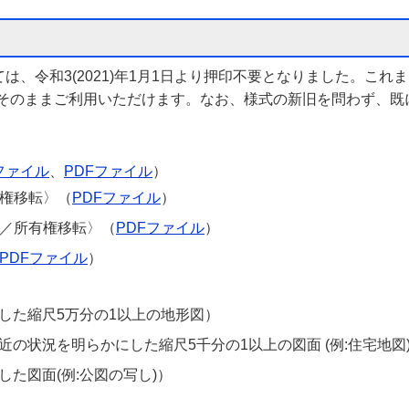
、令和3(2021)年1月1日より押印不要となりました。これ
でそのままご利用いただけます。なお、様式の新旧を問わず、既
lファイル
、
PDFファイル
）
有権移転〉（
PDFファイル
）
買／所有権移転〉（
PDFファイル
）
PDFファイル
）
した縮尺5万分の1以上の地形図）
の状況を明らかにした縮尺5千分の1以上の図面 (例:住宅地図
た図面(例:公図の写し)）