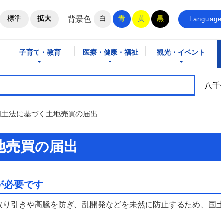
ホームページ
標準
拡大
白
青
黄
黒
背景色
Languag
子育て・教育
医療・健康・福祉
観光・イベント
国土法に基づく土地売買の届出
地売買の届出
が必要です
取り引きや高騰を防ぎ、乱開発などを未然に防止するため、国