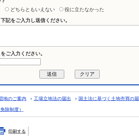
か？
た
どちらともいえない
役に立たなかった
ら下記をご入力し送信ください。
スをご入力ください。
団地のご案内
工場立地法の届出
国土法に基づく土地売買の届
税免除制度）
印刷する