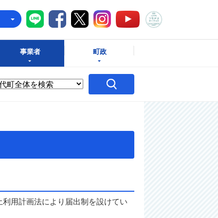
八千代町LINE
八千代町Facebook
八千代町X
八千代町Instagram
八千代町つな
八千代町YouTube
e
事業者
町政
土利用計画法により届出制を設けてい