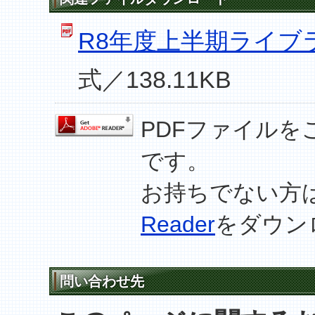
R8年度上半期ライブ
式／138.11KB
PDFファイルを
です。
お持ちでない方
Reader
をダウン
問い合わせ先