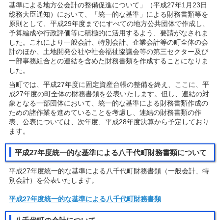
基準による地方公会計の整備促進について」（平成27年1月23日
総務大臣通知）において、「統一的な基準」による財務書類等を
原則として、平成29年度までにすべての地方公共団体で作成し、
予算編成や行政評価等に積極的に活用するよう、要請がなされま
した。これにより一般会計、特別会計、企業会計等の町全体の会
計のほか、土地開発公社や社会福祉協議会等の第三セクター及び
一部事務組合との連結を含めた財務書類を作成することになりま
した。
当町では、平成27年度に固定資産台帳の整備を終え、ここに、平
成27年度の町全体の財務書類を公表いたします。但し、連結の対
象となる一部団体において、統一的な基準による財務書類作成の
ための諸作業を進めていることを考慮し、連結の財務書類の作
表、公表については、次年度、平成28年度決算から予定しており
ます。
平成27年度統一的な基準による八千代町財務書類について
平成27年度統一的な基準による八千代町財務書類（一般会計、特
別会計）を公表いたします。
平成27年度統一的な基準による八千代町財務書類