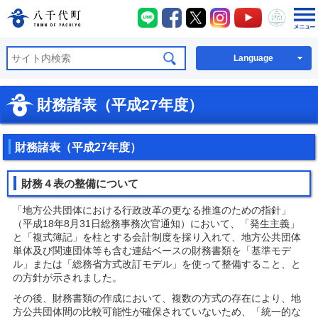
八千代町LINE
八千代町Facebook
八千代町X
八千代町Instagra
八千代町You
八千代
八千代町公式ホームページ
Language
財務諸表（平成27年度）
財務諸表（平成27年度）
財務４表の整備について
「地方公共団体における行政改革の更なる推進のための指針」
（平成18年8月31日総務事務次官通知）において、「発生主義」
と「複式簿記」を柱とする会計制度を採り入れて、地方公共団体
単体及び関連団体等も含む連結ベースの財務書類を「基準モデ
ル」または「総務省方式改訂モデル」を使って整備すること、と
の方針が示されました。
その後、財務書類の作成において、複数の方式の存在により、地
方公共団体間の比較可能性が確保されていないため、「統一的な