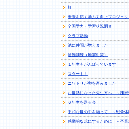
虹
未来を拓く学ぶ力向上プロジェク
全国学力・学習状況調査
クラブ活動
池に仲間が増えました！
避難訓練（地震対策）
１年生もがんばっています！
スタート！
ニワトリが卵を産みました！
お世話になった先生方へ ～謝恩
６年生を送る会
平和な世の中を願って ～戦争体
感動的な式にするために ～卒業