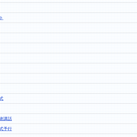
ト
式
験講話
式予行