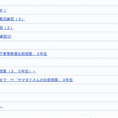
す！
業式練習（３）
習（２）
習(1)
下妻警察署出前授業」３年生
授業（３、５年生）～
まで 〜「ヤマダイさんの出前授業」３年生
」