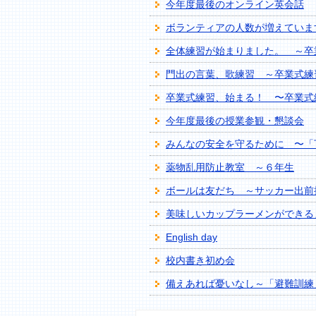
今年度最後のオンライン英会話
ボランティアの人数が増えていま
全体練習が始まりました。 ～卒
門出の言葉、歌練習 ～卒業式練
卒業式練習、始まる！ 〜卒業式練
今年度最後の授業参観・懇談会
みんなの安全を守るために 〜「
薬物乱用防止教室 ～６年生
ボールは友だち ～サッカー出前
美味しいカップラーメンができる
English day
校内書き初め会
備えあれば憂いなし～「避難訓練