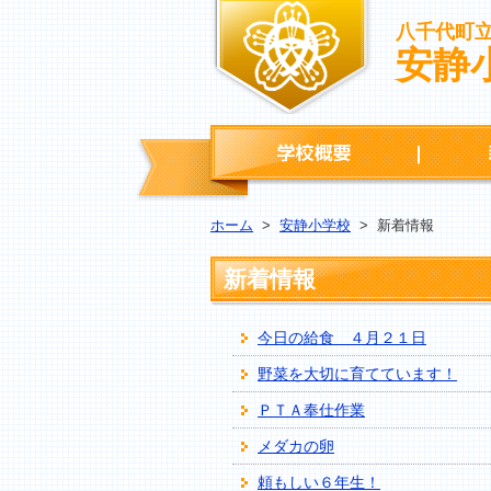
八千代町
安静
学校概要
ホーム
>
安静小学校
>
新着情報
新着情報
今日の給食 ４月２１日
野菜を大切に育てています！
ＰＴＡ奉仕作業
メダカの卵
頼もしい６年生！