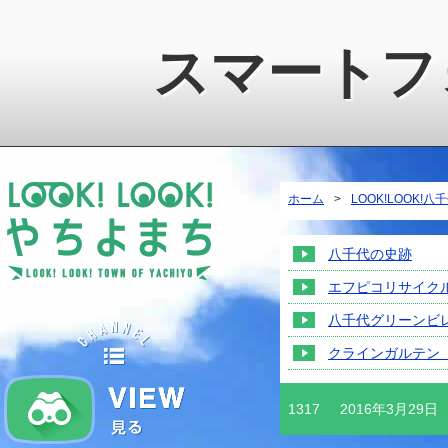
スマートフ
LOOK!LOOK!八千代町
ホーム
>
LOOK!LOOK!八
八千代の史跡
エフピコリサイク
八千代グリーンビ
クラインガルテン
見る
1317
2016年3月29日