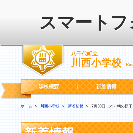
スマートフ
八千代町立
川西小学校
Kaw
学校概要
ホーム
>
川西小学校
>
新着情報
>
7月30日（木）朝の様子