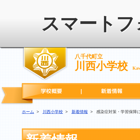
スマートフ
八千代町立
川西小学校
Kaw
学校概要
ホーム
>
川西小学校
>
新着情報
>
感染症対策・学習保障