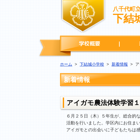
八千代町
下結
学校概要
ホーム
>
下結城小学校
>
新着情報
>
ア
新着情報
アイガモ農法体験学習
６月２５日（木）５年生が、総合的
活動を行いました。学区内にお住ま
アイガモとの出会いに子どもたちは