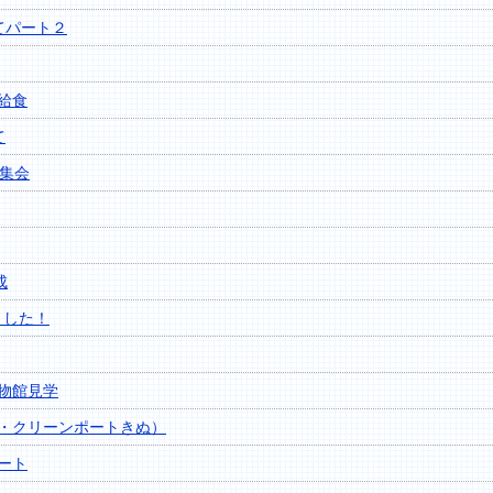
てパート２
給食
て
し集会
成
ました！
物館見学
・クリーンポートきぬ）
ート