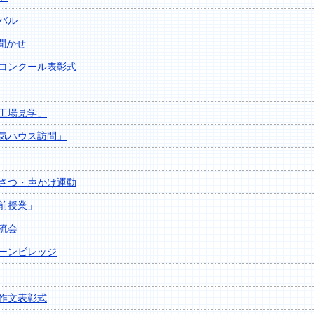
バル
聞かせ
コンクール表彰式
工場見学」
気ハウス訪問」
さつ・声かけ運動
前授業」
流会
ーンビレッジ
作文表彰式