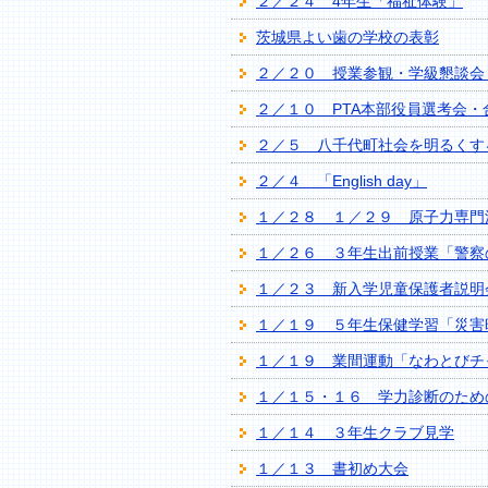
２／２４ 4年生「福祉体験」
茨城県よい歯の学校の表彰
２／２０ 授業参観・学級懇談会
２／１０ PTA本部役員選考会・
２／５ 八千代町社会を明るくす
２／４ 「English day」
１／２８ １／２９ 原子力専門
１／２６ ３年生出前授業「警察
１／２３ 新入学児童保護者説明
１／１９ ５年生保健学習「災害
１／１９ 業間運動「なわとびチ
１／１５・１６ 学力診断のため
１／１４ ３年生クラブ見学
１／１３ 書初め大会