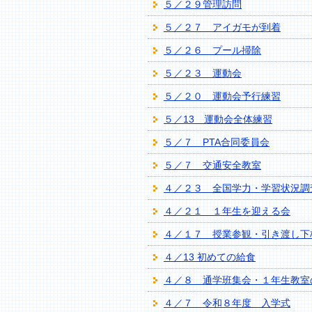
５／２９管理訪問
５／２７ アイガモが到着
５／２６ プール掃除
５／２３ 運動会
５／２０ 運動会予行練習
５／13 運動会全体練習
５／７ PTA合同委員会
５／７ 交通安全教室
４／２３ 全国学力・学習状況調
４／２１ １年生を迎える会
４／１７ 授業参観・引き渡し下
４／13 初めての給食
４／８ 通学班集会・１年生教室
４／７ 令和８年度 入学式