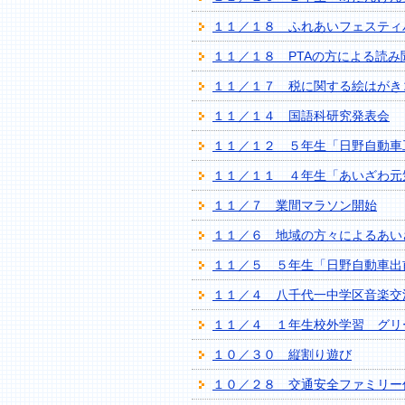
１１／１８ ふれあいフェスティ
１１／１８ PTAの方による読み
１１／１７ 税に関する絵はがき
１１／１４ 国語科研究発表会
１１／１２ ５年生「日野自動車
１１／１１ ４年生「あいざわ元
１１／７ 業間マラソン開始
１１／６ 地域の方々によるあい
１１／５ ５年生「日野自動車出
１１／４ 八千代一中学区音楽交
１１／４ １年生校外学習 グリ
１０／３０ 縦割り遊び
１０／２８ 交通安全ファミリー