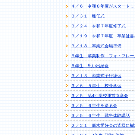
４／６ 令和８年度がスタートし
３／３１ 離任式
３／２４ 令和７年度修了式
３／１９ 令和７年度 卒業証書
３／１８ 卒業式会場準備
６年生 卒業制作「フォトフレー
６年生 思い出給食
３／１３ 卒業式予行練習
３／６ ５年生 校外学習
３／５ 第4回学校運営協議会
３／５ ６年生を送る会
３／５ ６年生 戦争体験講話
２／２１ 庭木愛好会の皆様に樹