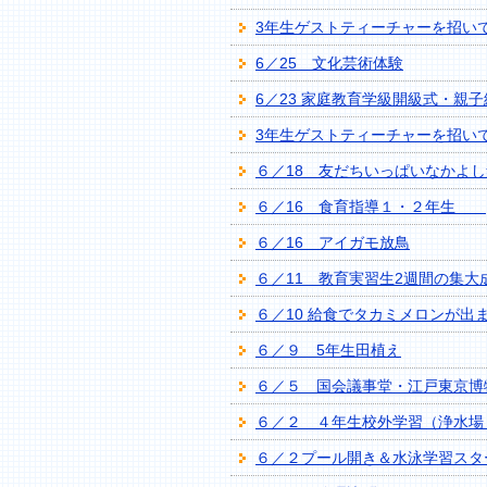
3年生ゲストティーチャーを招い
6／25 文化芸術体験
6／23 家庭教育学級開級式・親子
3年生ゲストティーチャーを招い
６／18 友だちいっぱいなかよ
６／16 食育指導１・２年生
６／16 アイガモ放鳥
６／11 教育実習生2週間の集大
６／10 給食でタカミメロンが出
６／９ 5年生田植え
６／５ 国会議事堂・江戸東京博
６／２ ４年生校外学習（浄水場
６／２プール開き＆水泳学習スタ