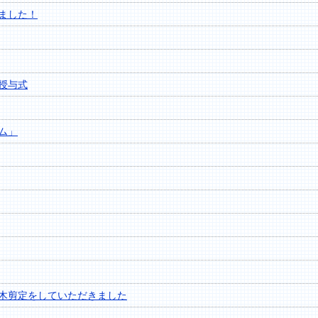
ました！
授与式
ム」
木剪定をしていただきました