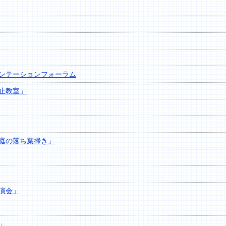
ンテーションフォーラム
止教室」
庭の落ち葉掃き」
演会」
」