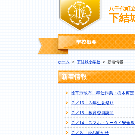
八千代町
下結
学校概要
ホーム
>
下結城小学校
>
新着情報
新着情報
除草剤散布・奉仕作業・樹木剪定
７／16 ３年生夏祭り
７／15 教育委員訪問
７／14 スマホ・ケータイ安全教
７／８ 読み聞かせ