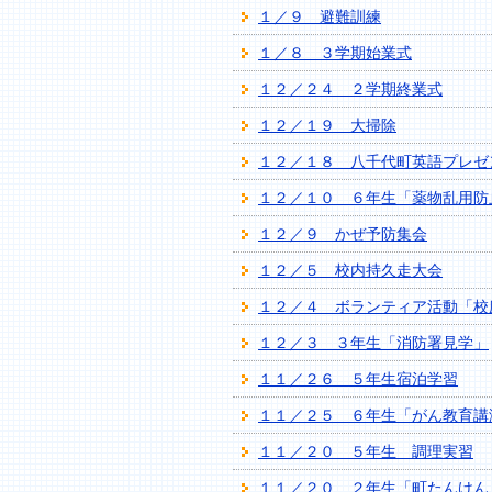
１／９ 避難訓練
１／８ ３学期始業式
１２／２４ ２学期終業式
１２／１９ 大掃除
１２／１８ 八千代町英語プレゼ
１２／１０ ６年生「薬物乱用防
１２／９ かぜ予防集会
１２／５ 校内持久走大会
１２／４ ボランティア活動「校
１２／３ ３年生「消防署見学」
１１／２６ ５年生宿泊学習
１１／２５ ６年生「がん教育講
１１／２０ ５年生 調理実習
１１／２０ ２年生「町たんけん