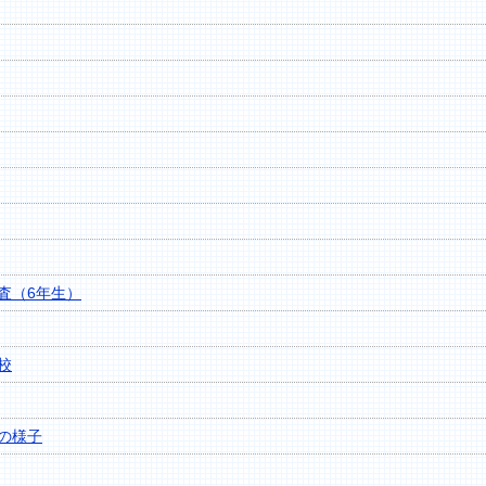
査（6年生）
校
の様子