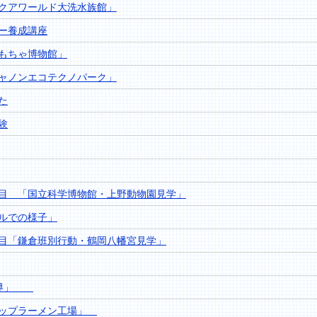
クアワールド大洗水族館」
ー養成講座
もちゃ博物館」
ャノンエコテクノパーク」
た
験
目 「国立科学博物館・上野動物園見学」
ルでの様子」
目「鎌倉班別行動・鶴岡八幡宮見学」
る指導」
カップラーメン工場」