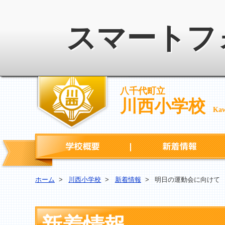
スマートフ
八千代町立
川西小学校
Kaw
学校概要
ホーム
>
川西小学校
>
新着情報
>
明日の運動会に向けて