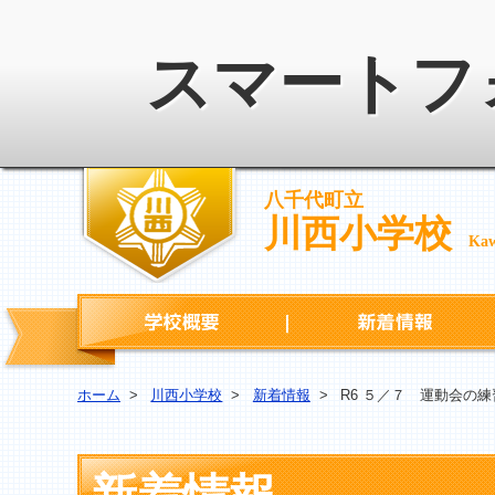
スマートフ
八千代町立
川西小学校
Kaw
学校概要
ホーム
>
川西小学校
>
新着情報
>
R6 ５／７ 運動会の練