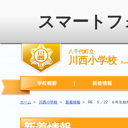
スマートフ
八千代町立
川西小学校
Kaw
学校概要
ホーム
>
川西小学校
>
新着情報
>
R6 ５／22 ６年生校