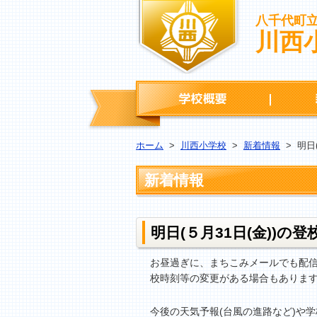
八千代町
川西
学校概要
ホーム
>
川西小学校
>
新着情報
>
明日
新着情報
明日(５月31日(金))の
お昼過ぎに、まちこみメールでも配
校時刻等の変更がある場合もありま
今後の天気予報(台風の進路など)や