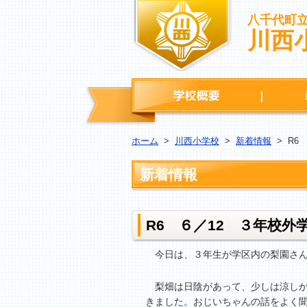
八千代町
川西
学校概要
ホーム
>
川西小学校
>
新着情報
>
R6
新着情報
R6 ６／12 ３年校外
今日は、３年生が学区内の梨園さん
梨畑は日陰があって、少しは涼しか
きました。おじいちゃんの話をよく