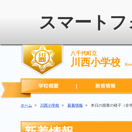
スマートフ
八千代町立
川西小学校
Kaw
学校概要
ホーム
>
川西小学校
>
新着情報
>
本日の授業の様子（全