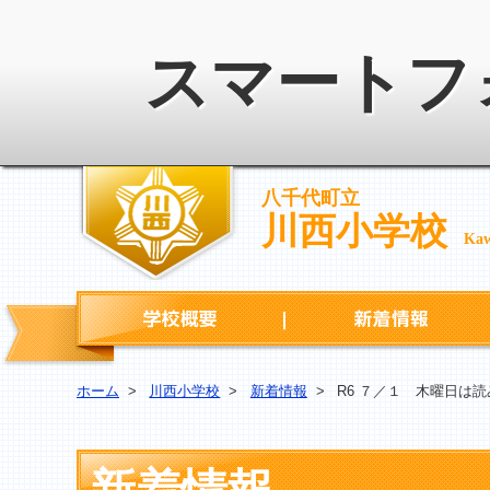
スマートフ
八千代町立
川西小学校
Kaw
学校概要
ホーム
>
川西小学校
>
新着情報
>
R6 ７／１ 木曜日は