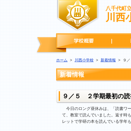
八千代町
川西
学校概要
ホーム
>
川西小学校
>
新着情報
>
９／
新着情報
９／５ ２学期最初の読
今日のロング昼休みは、「読書ワー
て、教室で読んでいました。返す時
レットで学研の本を読んでいる学年