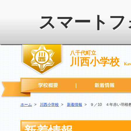
スマートフ
八千代町立
川西小学校
Kaw
学校概要
ホーム
>
川西小学校
>
新着情報
>
９／10 ４年赤い羽根