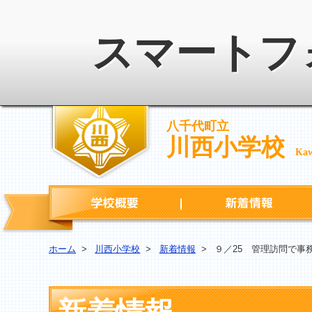
スマートフ
八千代町立
川西小学校
Kaw
学校概要
ホーム
>
川西小学校
>
新着情報
>
９／25 管理訪問で事