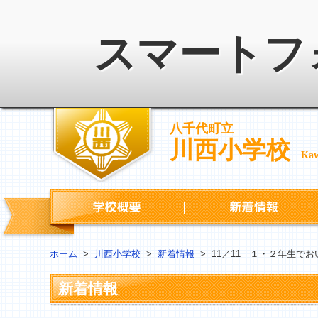
スマートフ
八千代町立
川西小学校
Kaw
学校概要
ホーム
>
川西小学校
>
新着情報
>
11／11 １・２年生で
新着情報