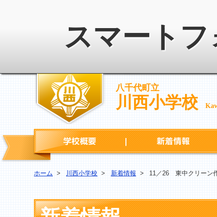
スマートフ
八千代町立
川西小学校
Kaw
学校概要
ホーム
>
川西小学校
>
新着情報
>
11／26 東中クリーン