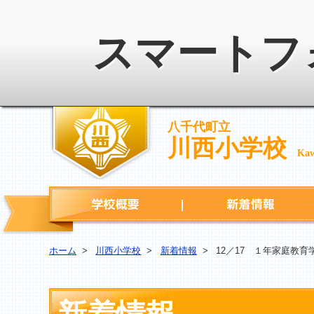
スマートフ
八千代町立
川西小学校
Kaw
学校概要
ホーム
>
川西小学校
>
新着情報
>
12／17 １年家庭教