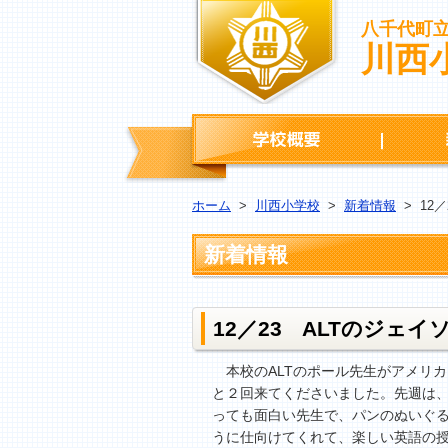
八千代町
川西
学校概要
ホーム
>
川西小学校
>
新着情報
>
12
新着情報
12／23 ALTのジェイ
本校のALTのポール先生がアメリカ
と２回来てくださいました。先週は
っても面白い先生で、パンのぬいぐ
うに仕向けてくれて、楽しい英語の