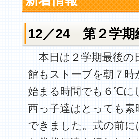
新着情報
12／24 第２学
本日は２学期最後の日
館もストーブを朝７時
始まる時間でも６℃に
西っ子達はとっても素
できました。式の前に