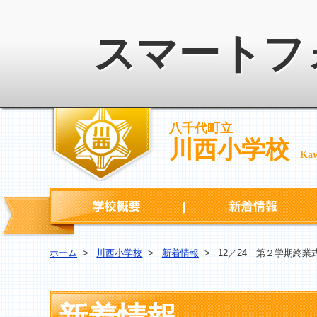
スマートフ
八千代町立
川西小学校
Kaw
学校概要
ホーム
>
川西小学校
>
新着情報
>
12／24 第２学期終業