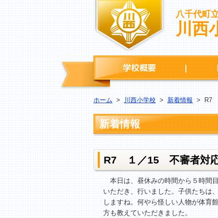
八千代町
川西
学校概要
ホーム
>
川西小学校
>
新着情報
>
R7
新着情報
R7 １／15 不審者対
本日は、昼休みの時間から５時間目
いただき、行いました。子供たちは
しますね。何やら怪しい人物が体育
方も教えていただきました。