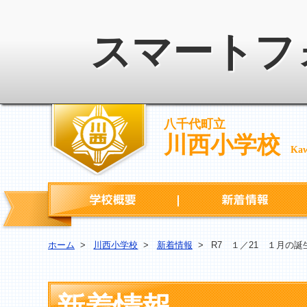
スマートフ
八千代町立
川西小学校
Kaw
学校概要
ホーム
>
川西小学校
>
新着情報
>
R7 １／21 １月の誕