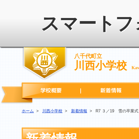
スマートフ
八千代町立
川西小学校
Kaw
学校概要
ホーム
>
川西小学校
>
新着情報
>
R7 ３／19 雪の卒業式