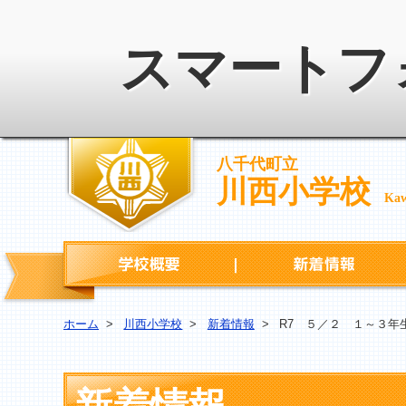
スマートフ
八千代町立
川西小学校
Kaw
学校概要
ホーム
>
川西小学校
>
新着情報
>
R7 ５／２ １～３年