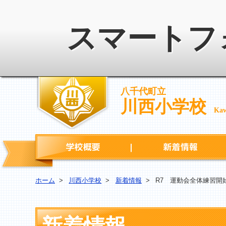
スマートフ
八千代町立
川西小学校
Kaw
学校概要
ホーム
>
川西小学校
>
新着情報
>
R7 運動会全体練習開