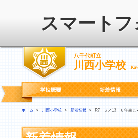
スマートフ
八千代町立
川西小学校
Kaw
学校概要
ホーム
>
川西小学校
>
新着情報
>
R7 ６／13 ６年生