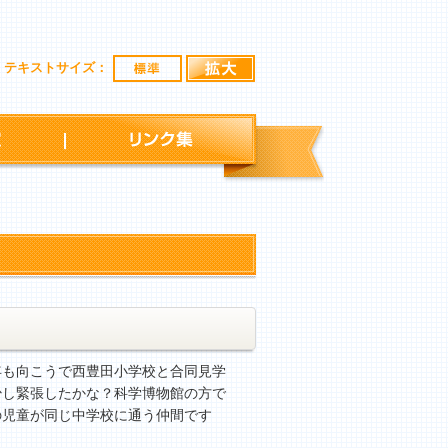
標準
拡大
テキストサイズ：
行事予定
リンク集
も向こうで西豊田小学校と合同見学
少し緊張したかな？科学博物館の方で
の児童が同じ中学校に通う仲間です