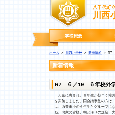
八千代町
川西
学校概要
ホーム
>
川西小学校
>
新着情報
>
R7
新着情報
R7 ６／19 ６年校
天気に恵まれ、６年生が朝早く校外
を実施しました。国会議事堂の方は
は、西豊田小の６年生とグループに
ね。お家の皆様、朝と帰りの送迎、