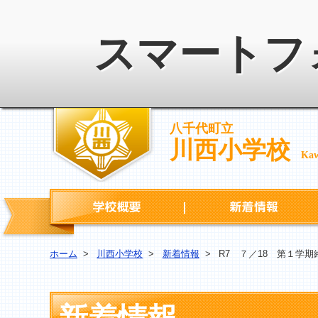
スマートフ
八千代町立
川西小学校
Kaw
学校概要
ホーム
>
川西小学校
>
新着情報
>
R7 ７／18 第１学