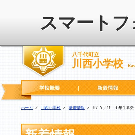
スマートフ
八千代町立
川西小学校
Kaw
学校概要
ホーム
>
川西小学校
>
新着情報
>
R7 ９／11 １年生