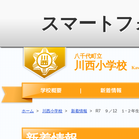
スマートフ
八千代町立
川西小学校
Kaw
学校概要
ホーム
>
川西小学校
>
新着情報
>
R7 ９／12 １･２