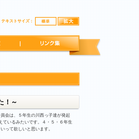
標準
拡大
テキストサイズ：
行事予定
リンク集
た！～
員会は、５年生の川西っ子達が発起
増えているみたいです。４・５・６年生
ていって欲しいと思います。