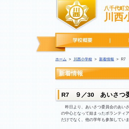
八千代町
川西
学校概要
ホーム
>
川西小学校
>
新着情報
>
R7
新着情報
R7 ９／30 あいさ
昨日より、あいさつ委員会のあいさ
の中心となって始まったボランティア
だけでなく、他の学年も参加してい