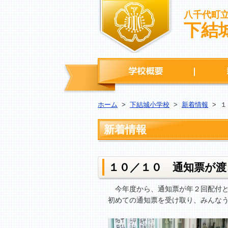
八千代町
下結
学校概要
ホーム
>
下結城小学校
>
新着情報
>
１
新着情報
１０／１０ 通知票が
今年度から、通知票が年２回配付と
初めての通知票を受け取り、みんな