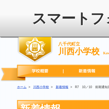
スマートフ
八千代町立
川西小学校
Kaw
学校概要
ホーム
>
川西小学校
>
新着情報
>
R7 10／10 前期