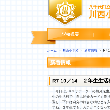
八千代町
川西
学校概要
ホーム
>
川西小学校
>
新着情報
>
R7
新着情報
R7 10／14 ２年生
今日は、ICTサポーターの鶴見先
生の生活科で「自己紹介カード」作
置し、下には自分の好きな物などを
すね。２年生でも、入力が早くなっ