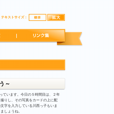
標準
拡大
テキストサイズ：
行事予定
リンク集
ろう～
っています。今日の５時間目は、２年
自撮りし、その写真をカードの上に配
の文字を入力している川西っ子もいま
きましょうね。