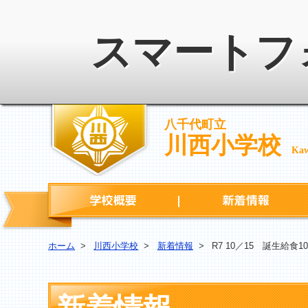
スマートフ
八千代町立
川西小学校
Kaw
学校概要
ホーム
>
川西小学校
>
新着情報
>
R7 10／15 誕生給