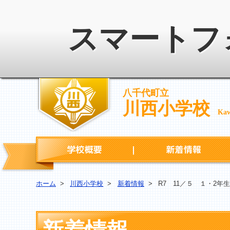
スマートフ
八千代町立
川西小学校
Kaw
学校概要
ホーム
>
川西小学校
>
新着情報
>
R7 11／５ １・2