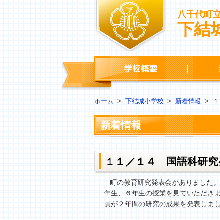
八千代町
下結
学校概要
ホーム
>
下結城小学校
>
新着情報
>
１
新着情報
１１／１４ 国語科研究
町の教育研究発表会がありました。
年生、６年生の授業を見ていただき
員が２年間の研究の成果を発表しま