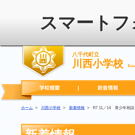
スマートフ
八千代町立
川西小学校
Kaw
学校概要
ホーム
>
川西小学校
>
新着情報
>
R7 11／14 青少