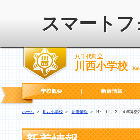
スマートフ
八千代町立
川西小学校
Kaw
学校概要
ホーム
>
川西小学校
>
新着情報
>
R7 12／２ ４年算