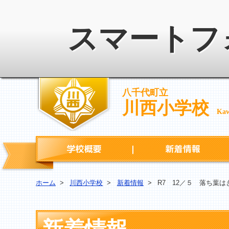
スマートフ
八千代町立
川西小学校
Kaw
学校概要
ホーム
>
川西小学校
>
新着情報
>
R7 12／５ 落ち葉