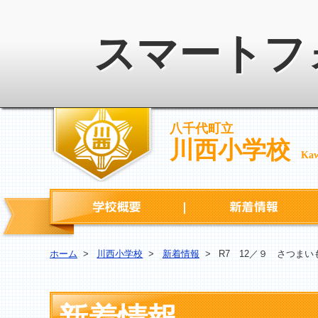
スマートフ
八千代町立
川西小学校
Kaw
学校概要
ホーム
>
川西小学校
>
新着情報
>
R7 12／９ さつま