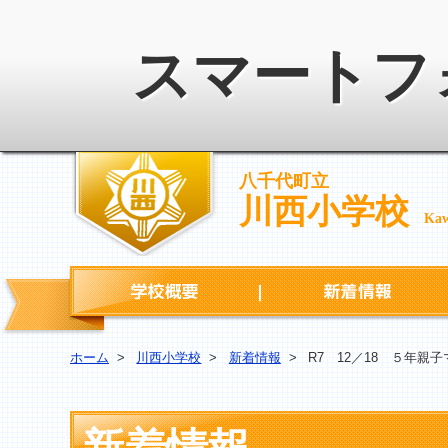
スマートフ
八千代町立
川西小学校
Kaw
学校概要
ホーム
>
川西小学校
>
新着情報
>
R7 12／18 ５年