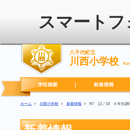
スマートフ
八千代町立
川西小学校
Kaw
学校概要
ホーム
>
川西小学校
>
新着情報
>
R7 12／19 ６年