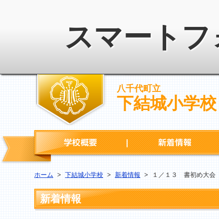
スマートフ
八千代町立
下結城小学校
学校概要
ホーム
>
下結城小学校
>
新着情報
>
１／１３ 書初め大会
新着情報