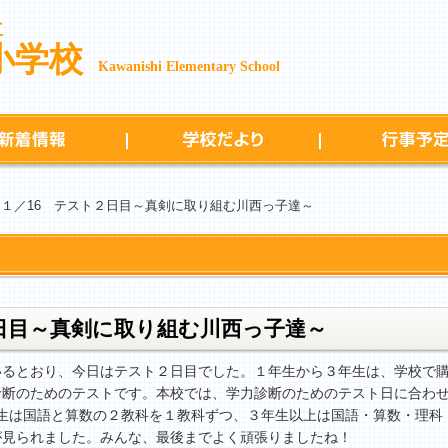
立
小学校
Kawanishi Elementary School
新着情報
学校だより
 １／16 テスト２日目～真剣に取り組む川西っ子達～
２日目～真剣に取り組む川西っ子達～
るとおり、今日はテスト２日目でした。１年生から３年生は、学校で購
診断のためのテストです。本校では、学力診断のためのテスト日に合わ
年生は国語と算数の２教科を１教科ずつ、３年生以上は国語・算数・理科
が見られました。みんな、最後までよく頑張りましたね！