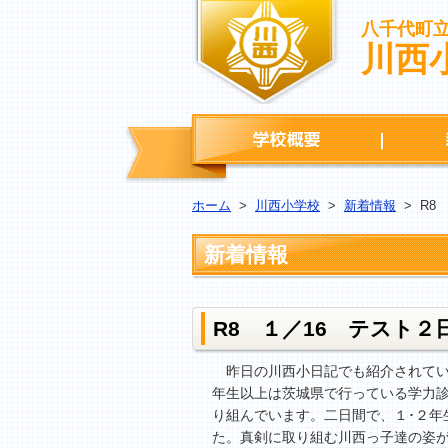
八千代町
川西
学校概要
ホーム
>
川西小学校
>
新着情報
>
R8
新着情報
R8 １／16 テスト
昨日の川西小日記でも紹介されてい
年生以上は茨城県で行っている学力
り組んでいます。二日間で、１･２
た。真剣に取り組む川西っ子達の姿