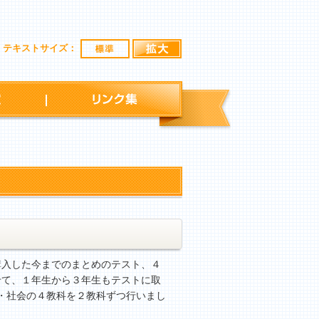
標準
拡大
テキストサイズ：
行事予定
リンク集
入した今までのまとめのテスト、４
せて、１年生から３年生もテストに取
・社会の４教科を２教科ずつ行いまし