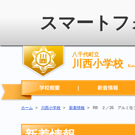
スマートフ
八千代町立
川西小学校
Kaw
学校概要
ホーム
>
川西小学校
>
新着情報
>
R8 ２／26 アルミ